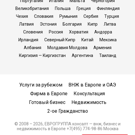
Португалия
Италия
Мальта
Черногория
Великобритания
Польша
Греция
Финляндия
Чехия
Словакия
Румыния
Сербия
Турция
Латвия
Эстония
Болгария
Кипр
Литва
Словения
Россия
Хорватия
Андорра
Ирландия
Северный Кипр
Китай
Мексика
Албания
Молдавия Молдова
Армения
Киргизия — Киргизстан
Аргентина
Таиланд
Услуги за рубежом
ВНЖ в Европе и ОАЭ
Фирма в Европе
Консультация
Готовый бизнес
Недвижимость
2-ое Гражданство
© 2008 – 2026, ЕВРОГРУППА консалт — внж, бизнес и
недвижимость в Европе +7(495) 774-98-86 Москва