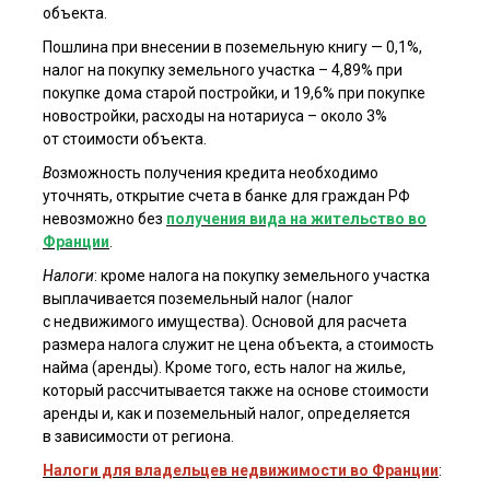
объекта.
Пошлина при внесении в поземельную книгу — 0,1%,
налог на покупку земельного участка – 4,89% при
покупке дома старой постройки, и 19,6% при покупке
новостройки, расходы на нотариуса – около 3%
от стоимости объекта.
В
озможность получения кредита необходимо
уточнять, открытие счета в банке для граждан РФ
невозможно без
получения вида на жительство во
Я ознакомлен(а) с
пользовательским соглашением
, а также даю
согласие на обработку персональных данных третьими лицами.
Франции
.
Отправить
Налоги
: кроме налога на покупку земельного участка
выплачивается поземельный налог (налог
с недвижимого имущества). Основой для расчета
размера налога служит не цена объекта, а стоимость
найма (аренды). Кроме того, есть налог на жилье,
который рассчитывается также на основе стоимости
аренды и, как и поземельный налог, определяется
в зависимости от региона.
Налоги для владельцев недвижимости во Франции
: