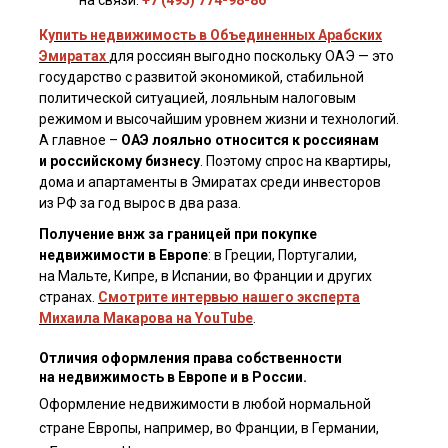
на связи.
+7 (495) 774-98-86
К
упить недвижимость в Объединенных Арабских
Эмиратах
для россиян выгодно поскольку ОАЭ — это
государство с развитой экономикой, стабильной
политической ситуацией, лояльным налоговым
режимом и высочайшим уровнем жизни и технологий.
А главное –
ОАЭ лояльно относится к россиянам
и российскому бизнесу
. Поэтому спрос на квартиры,
дома и апартаменты в Эмиратах среди инвесторов
из РФ за год вырос в два раза.
Получение внж за границей при покупке
недвижимости в Европе
: в Греции, Португалии,
на Мальте, Кипре, в Испании, во Франции и других
странах.
Смотрите интервью нашего эксперта
Михаила Макарова на YouTube
.
Отличия оформления права собственности
на недвижимость в Европе и в России.
Оформление недвижимости в любой нормальной
стране Европы, например, во Франции, в Германии,