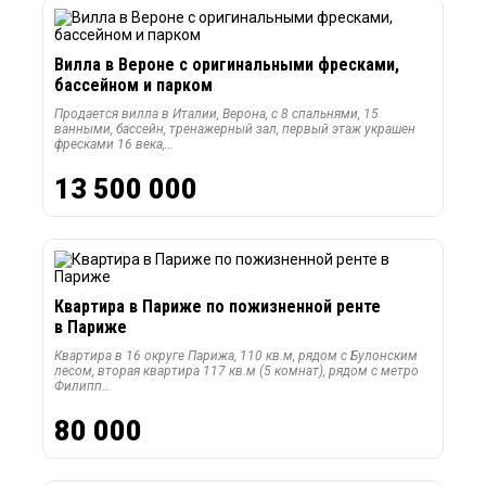
Вилла в Вероне с оригинальными фресками,
бассейном и парком
Продается вилла в Италии, Верона, с 8 спальнями, 15
ванными, бассейн, тренажерный зал, первый этаж украшен
фресками 16 века,…
13 500 000
Квартира в Париже по пожизненной ренте
в Париже
Квартира в 16 округе Парижа, 110 кв.м, рядом с Булонским
лесом, вторая квартира 117 кв.м (5 комнат), рядом с метро
Филипп…
80 000