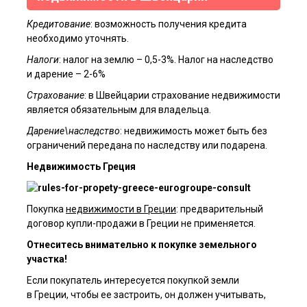
Кредитование
: возможность получения кредита
необходимо уточнять.
Налоги
: налог на землю – 0,5-3%. Налог на наследство
и дарение – 2-6%
Страхование
: в Швейцарии страхование недвижимости
является обязательным для владельца.
Дарение\наследство
: недвижимость может быть без
ограничений передана по наследству или подарена.
Недвижимость Греция
Покупка
недвижимости в Греции
: предварительный
договор купли-продажи в Греции не применяется.
Я ознакомлен(а) с
пользовательским соглашением
, а также даю
согласие на обработку персональных данных третьими лицами.
Отнеситесь внимательно к покупке земельного
участка!
Отправить
Если покупатель интересуется покупкой земли
в Греции, чтобы ее застроить, он должен учитывать,