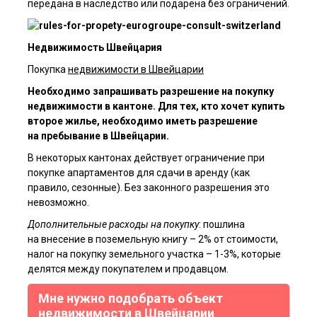
передана в наследство или подарена без ограничений.
Недвижимость Швейцария
Покупка
недвижимости в Швейцарии
Необходимо запрашивать разрешение на покупку
недвижимости в кантоне. Для тех, кто хочет купить
второе жилье, необходимо иметь разрешение
на пребывание в Швейцарии.
Я ознакомлен(а) с
пользовательским соглашением
, а также даю
согласие на обработку персональных данных третьими лицами.
В некоторых кантонах действует ограничение при
покупке апартаментов для сдачи в аренду (как
Отправить
правило, сезонные). Без законного разрешения это
невозможно.
Дополнительные расходы на покупку
: пошлина
на внесение в поземельную книгу – 2% от стоимости,
налог на покупку земельного участка – 1-3%, которые
делятся между покупателем и продавцом.
Мне нужно подобрать объект
недвижимости в Швейцарии