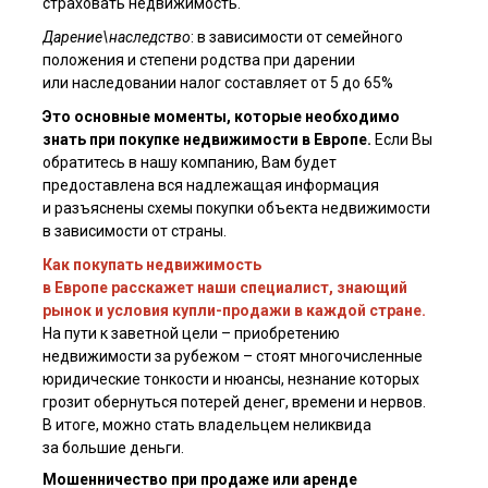
страховать недвижимость.
Дарение\наследство
: в зависимости от семейного
положения и степени родства при дарении
или наследовании налог составляет от 5 до 65%
Это основные моменты, которые необходимо
знать при покупке недвижимости в Европе.
Если Вы
обратитесь в нашу компанию, Вам будет
предоставлена вся надлежащая информация
и разъяснены схемы покупки объекта недвижимости
в зависимости от страны.
Я ознакомлен(а) с
пользовательским соглашением
, а также даю
согласие на обработку персональных данных третьими лицами.
Как покупать недвижимость
в Европе расскажет наши специалист, знающий
Отправить
рынок и условия купли-продажи в каждой стране.
На пути к заветной цели – приобретению
недвижимости за рубежом – стоят многочисленные
юридические тонкости и нюанcы, незнание которых
грозит обернуться потерей денег, времени и нервов.
В итоге, можно стать владельцем неликвида
за большие деньги.
Мошенничество при продаже или аренде