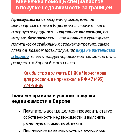
Мне нужна помощь специалистов
в покупке недвижимости за границей
Преимущества
от владения домом, виллой
или апартаментами
в Европе
очень значительные:
в первую очередь, это –
надежные инвестиции
, во-
вторых,
безопасность
— проживание в культурных,
политически стабильных странах; в-третьих, самое
главное, возможность получения
вида на жительство
в Европе
, то есть, владея недвижимостью можно стать
резидентом Европейского союза.
Как быстро получить ВНЖ в Черногории
для россиян, не приезжая в РФ +7 (495)
774-98-86
Главные правила и условия покупки
недвижимости в Европе
Я ознакомлен(а) с
пользовательским соглашением
, а также даю
согласие на обработку персональных данных третьими лицами.
Покупатель всегда должен проверить статус
собственности недвижимости и выяснить
Отправить
рыночную стоимость объекта.
При покупке недвижимости из вторых рук