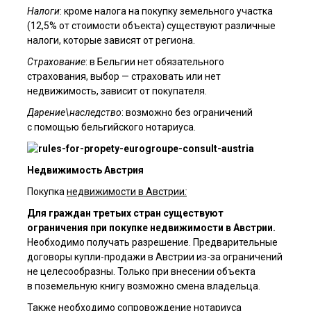
Налоги
: кроме налога на покупку земельного участка
(12,5% от стоимости объекта) существуют различные
налоги, которые зависят от региона.
Страхование
: в Бельгии нет обязательного
страхования, выбор — страховать или нет
Я ознакомлен(а) с
пользовательским соглашением
, а также даю
недвижимость, зависит от покупателя.
согласие на обработку персональных данных третьими лицами.
Дарение\наследство
: возможно без ограничений
Отправить
с помощью бельгийского нотариуса.
Недвижимость Австрия
Покупка
недвижимости в Австрии
:
Для граждан третьих стран существуют
ограничения при покупке недвижимости в Австрии.
Необходимо получать разрешение. Предварительные
договоры купли-продажи в Австрии из-за ограничений
не целесообразны. Только при внесении объекта
в поземельную книгу возможно смена владельца.
Также необходимо сопровождение нотариуса