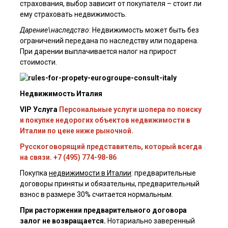
страхования, выбор зависит от покупателя – стоит ли
ему страховать недвижимость.
Дарение\наследство
: Недвижимость может быть без
ограничений передана по наследству или подарена.
Я ознакомлен(а) с
пользовательским соглашением
, а также даю
согласие на обработку персональных данных третьими лицами.
При дарении выплачивается налог на прирост
стоимости.
Отправить
Недвижимость Италия
VIP Услуга
Персональные услуги шопера по поиску
и покупке недорогих объектов недвижимости в
Италии по цене ниже рыночной.
Русскоговорящий представитель, который всегда
на связи. +7 (495) 774-98-86
Покупка
недвижимости в Италии
: предварительные
договоры приняты и обязательны, предварительный
взнос в размере 30% считается нормальным.
При расторжении предварительного договора
залог не возвращается.
Нотариально заверенный