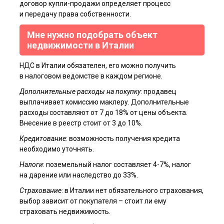
договор купли-продажи определяет процесс
и передачу права собственности.
Мне нужно подобрать объект
недвижимости в Италии
НДС в Италии обязателен, его можно получить
в налоговом ведомстве в каждом регионе.
Дополнительные расходы на покупку
: продавец
выплачивает комиссию маклеру. Дополнительные
расходы составляют от 7 до 18% от цены объекта.
Внесение в реестр стоит от 3 до 10%.
Кредитование
: возможность получения кредита
необходимо уточнять.
Налоги
: поземельный налог составляет 4-7%, налог
на дарение или наследство до 33%.
Страхование
: в Италии нет обязательного страхования,
выбор зависит от покупателя – стоит ли ему
страховать недвижимость.
Я ознакомлен(а) с
пользовательским соглашением
, а также даю
согласие на обработку персональных данных третьими лицами.