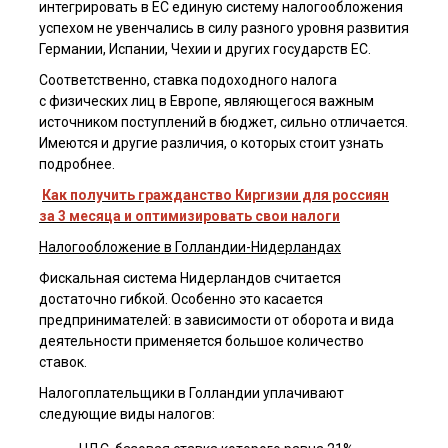
интегрировать в ЕС единую систему налогообложения
успехом не увенчались в силу разного уровня развития
Германии, Испании, Чехии и других государств ЕС.
Я ознакомлен(а) с
пользовательским соглашением
, а также даю
согласие на обработку персональных данных третьими лицами.
Соответственно, ставка подоходного налога
Отправить
с физических лиц в Европе, являющегося важным
источником поступлений в бюджет, сильно отличается.
Имеются и другие различия, о которых стоит узнать
подробнее.
Как получить гражданство Киргизии для россиян
за 3 месяца и оптимизировать свои налоги
Налогообложение в Голландии-Нидерландах
Фискальная система Нидерландов считается
достаточно гибкой. Особенно это касается
предпринимателей: в зависимости от оборота и вида
деятельности применяется большое количество
ставок.
Налогоплательщики в Голландии уплачивают
следующие виды налогов: