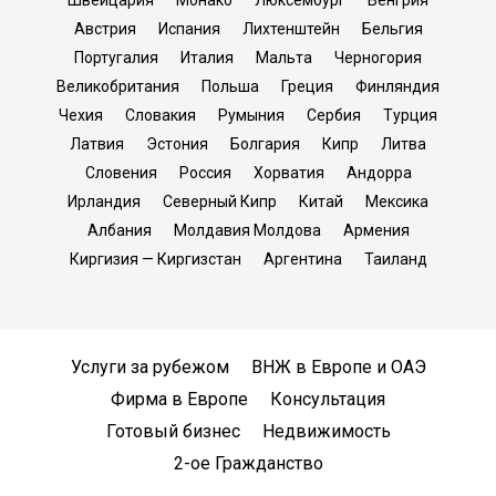
Швейцария
Монако
Люксембург
Венгрия
Австрия
Испания
Лихтенштейн
Бельгия
Португалия
Италия
Мальта
Черногория
Великобритания
Польша
Греция
Финляндия
Чехия
Словакия
Румыния
Сербия
Турция
Латвия
Эстония
Болгария
Кипр
Литва
Словения
Россия
Хорватия
Андорра
Ирландия
Северный Кипр
Китай
Мексика
Албания
Молдавия Молдова
Армения
Киргизия — Киргизстан
Аргентина
Таиланд
Услуги за рубежом
ВНЖ в Европе и ОАЭ
Фирма в Европе
Консультация
Готовый бизнес
Недвижимость
2-ое Гражданство