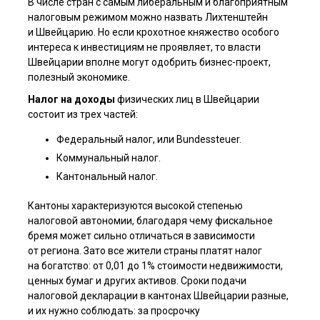
В числе стран с самым либеральным и благоприятным
налоговым режимом можно назвать Лихтенштейн
и Швейцарию. Но если крохотное княжество особого
интереса к инвестициям не проявляет, то власти
Швейцарии вполне могут одобрить бизнес-проект,
полезный экономике.
Налог на доходы
физических лиц в Швейцарии
состоит из трех частей:
Федеральный налог, или Bundessteuer.
Коммунальный налог.
Кантональный налог.
Кантоны характеризуются высокой степенью
налоговой автономии, благодаря чему фискальное
бремя может сильно отличаться в зависимости
от региона. Зато все жители страны платят налог
на богатство: от 0,01 до 1% стоимости недвижимости,
ценных бумаг и других активов. Сроки подачи
налоговой декларации в кантонах Швейцарии разные,
и их нужно соблюдать: за просрочку