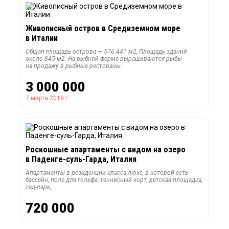
Живописный остров в Средиземном море
в Италии
Общая площадь острова — 576.441 м2, Площадь зданий
около 845 м2. На рыбной ферме выращиваются рыбы
на продажу в рыбные рестораны.
3 000 000
7 марта 2019 г.
Роскошные апартаменты с видом на озеро
в Паденге-суль-Гарда, Италия
Апартаменты в резиденции класса-люкс, в которой есть
бассейн, поле для гольфа, теннисный корт, детская площадка,
сад-парк,…
720 000