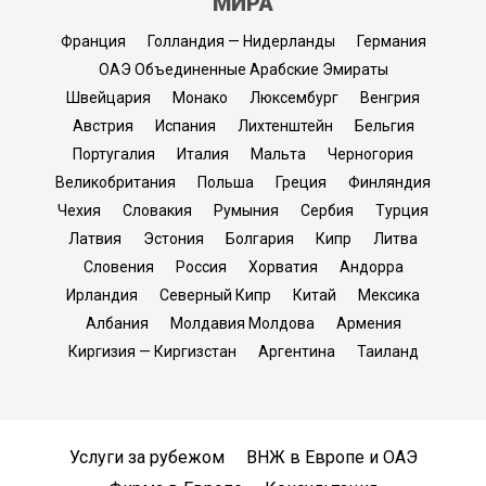
МИРА
Франция
Голландия — Нидерланды
Германия
ОАЭ Объединенные Арабские Эмираты
Швейцария
Монако
Люксембург
Венгрия
Австрия
Испания
Лихтенштейн
Бельгия
Португалия
Италия
Мальта
Черногория
Великобритания
Польша
Греция
Финляндия
Чехия
Словакия
Румыния
Сербия
Турция
Латвия
Эстония
Болгария
Кипр
Литва
Словения
Россия
Хорватия
Андорра
Ирландия
Северный Кипр
Китай
Мексика
Албания
Молдавия Молдова
Армения
Киргизия — Киргизстан
Аргентина
Таиланд
Услуги за рубежом
ВНЖ в Европе и ОАЭ