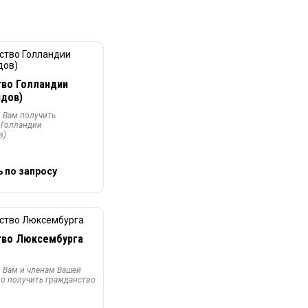
во Голландии
ндов)
Вам получить
 Голландии
в)
 по запросу
тво Люксембурга
Вам и членам Вашей
но получить гражданство
а