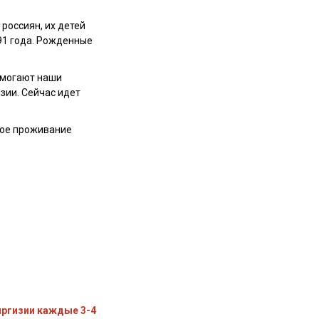
россиян, их детей
91 года. Рожденные
омогают наши
зии. Сейчас идет
ное проживание
иргизии каждые 3-4