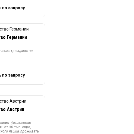
 по запросу
во Германии
учения гражданства
 по запросу
во Австрии
вания: финансовая
ь от 30 тыс. евро,
кого языка, проживать