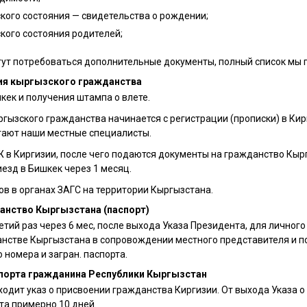
кого состояния — свидетельства о рождении;
кого состояния родителей;
гут потребоваться дополнительные документы, полный список мы 
ия кыргызского гражданства
кек и получения штампа о влете.
гызского гражданства начинается с регистрации (прописки) в Кир
гают наши местные специалисты.
 в Киргизии, после чего подаются документы на гражданство Кыр
иезд в Бишкек через 1 месяц.
в в органах ЗАГС на территории Кыргызстана.
анство Кыргызстана (паспорт)
етий раз через 6 мес, после выхода Указа Президента, для личног
анстве Кыргызстана в сопровождении местного представителя и п
номера и загран. паспорта.
спорта гражданина Республики Кыргызстан
ходит указ о присвоении гражданства Киргизии. От выхода Указа 
та примерно 10 дней.