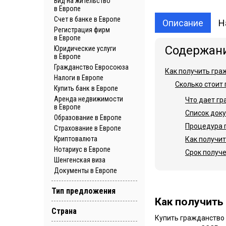
Вид на жительство
в Европе
Cчет в банке в Европе
Описание
Н
Регистрация фирм
в Европе
Юридические услуги
в Европе
Гражданство Евросоюза
Как получить гра
Налоги в Европе
Сколько стоит
Купить банк в Европе
Аренда недвижимости
Что дает г
в Европе
Список док
Образование в Европе
Процедура 
Страхование в Европе
Криптовалюта
Как получит
Нотариус в Европе
Срок получ
Шенгенская виза
Документы в Европе
Тип предложения
Как получить
Страна
Купить гражданство 