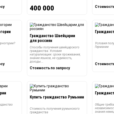
осу
400 000
Стоимость
огории
Гражданст
Гражданство Швейцарии
для россиян
ерногории?
Условия пол
Германии
Способы получения швейцарского
гражданства. Условия
натурализации: сроки проживания,
знание языков, не судимость,
доходы.…
осу
Стоимость
Стоимость по запросу
рии
Гражданст
Купить гражданство Румынии
ажданство
Общие требо
независимост
Стоимость получения румынского
знания немец
гражданства