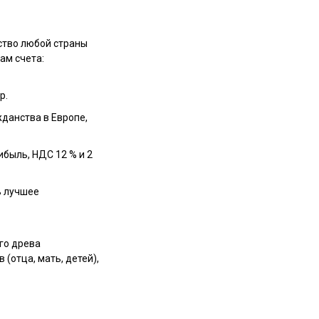
ство любой страны
Отправить
ам счета:
р.
данства в Европе,
быль, НДС 12 % и 2
ь лучшее
го древа
(отца, мать, детей),