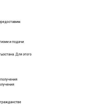
предоставим.
гизии и подачи
гызстана. Для этого
о получения
олучения
о гражданстве