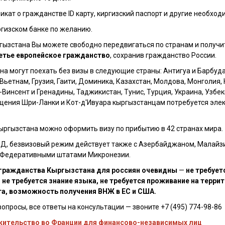
икат о гражданстве ID карту, киргизский паспорт и другие необх
ргизском банке по желанию.
ызстана Вы можете свободно передвигаться по странам и получит
етье европейское гражданство
, сохранив гражданство России.
а могут поехать без визы в следующие страны: Антигуа и Барбуда
Вьетнам, Грузия, Гаити, Доминика, Казахстан, Молдова, Монголия,
т-Винсент и Гренадины, Таджикистан, Тунис, Турция, Украина, Узбе
ещения Шри-Ланки и Кот-д'Ивуара кыргызстанцам потребуется эле
ыргызстана можно оформить визу по прибытию в 42 странах мира.
Д, безвизовый режим действует также с Азербайджаном, Малайзи
и Федеративными штатами Микронезии.
гражданства Кыргызстана для россиян очевидны
—
не требует
 не требуется знание языка, не требуется проживание на терри
та, возможность получения ВНЖ в ЕС и США.
вопросы, все ответы на консультации — звоните +7 (495) 774-98-86
 жительство во Франции для финансово-независимых лиц