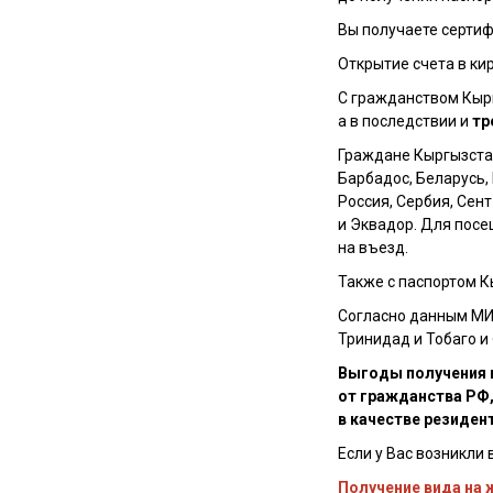
Вы получаете сертиф
Открытие счета в ки
С гражданством Кырг
а в последствии и
тр
Граждане Кыргызстан
Барбадос, Беларусь, 
Россия, Сербия, Сен
и Эквадор. Для пос
на въезд.
Также с паспортом К
Согласно данным МИ
Тринидад и Тобаго 
Выгоды получения 
от гражданства РФ,
в качестве резиден
Если у Вас возникли 
Получение вида на