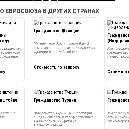
 ЕВРОСОЮЗА В ДРУГИХ СТРАНАХ
Гражданство Франции
нии
Гражданст
 году
(Нидерла
Мы поможем Вам и членам Вашей
семьи законно получить гражданство
 гражданство
Мы поможем 
Франции в кратчайший срок.
о армянскому
гражданство
проживание,
(Нидерландо
Стоимость по запросу
осу
Стоимость
енштейна
Гражданство Турции
Гражданс
олучение
Гражданство Турции за инвестиции
Мы поможем 
на.
в недвижимость, в государственные
семьи закон
акции/облигации, депозит
Люксембург
в турецком банке.