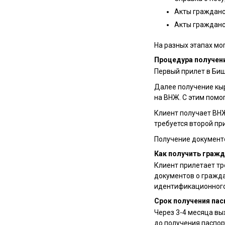
Акты гражданс
Акты гражданс
На разных этапах мо
Процедура получен
Первый прилет в Биш
Далее получение кыр
на ВНЖ. С этим помо
Клиент получает ВНЖ
требуется второй пр
Получение документо
Как получить гражд
Клиент прилетает тр
документов о гражд
идентификационного 
Срок получения па
Через 3-4 месяца вы
до получения паспор