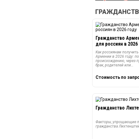
ГРАЖДАНСТВО
Гражданство Арме
для россиян в 2026
Как россиянам получить
Армении в 2026 году: п
происхождению, через 
брак, родителей или…
Стоимость по запр
Гражданство Лихт
Факторы, упрощающие п
гражданства Лихтенштей