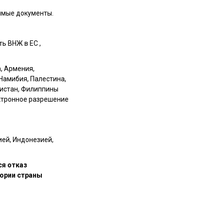
одимые документы.
ь ВНЖ в ЕС ,
, Армения,
 Намибия, Палестина,
кистан, Филиппины
ктронное разрешение
ей, Индонезией,
ся отказ
тории страны