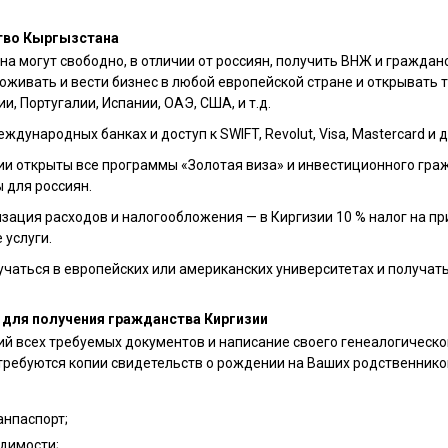
тво Кыргызстана
а могут свободно, в отличии от россиян, получить ВНЖ и граждан
ьзовательским соглашением
, а также даю согласие на обработку персональных
роживать и вести бизнес в любой европейской стране и открывать т
ами.
, Португалии, Испании, ОАЭ, США, и т.д.
ждународных банках и доступ к SWIFT, Revolut, Visa, Mastercard и д
и открыты все программы «Золотая виза» и инвестиционного граж
 для россиян.
ация расходов и налогообложения — в Киргизии 10 % налог на при
 услуги.
учаться в европейских или американских университетах и получат
 для получения гражданства Киргизии
й всех требуемых документов и написание своего генеалогическо
требуются копии свидетельств о рождении на Ваших родственников 
анпаспорт;
удимости;