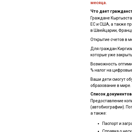
месяца.
Что дает гражданс
Граждане Кыргызстан
Я ознакомлен(а) с
пол
ЕС и США, а также п
данных третьими лиц
в Швейцарии, Франции
Открытие счетов в ме
Для граждан Киргизи
которые уже закрыты
Возможность оптимиз
% налог на цифровые
Ваши дети смогут об
образование в мире.
Список документов
Предоставление копи
(автобиографии). По
а также:
Паспорт и загр
Справка о нес