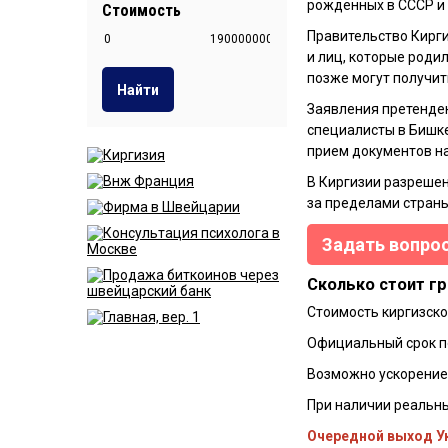
рожденных в СССР и
Стоимость
Правительство Кирги
и лиц, которые роди
позже могут получит
Найти
Заявления претенде
специалисты в Бишке
прием документов н
В Киргизии разрешен
за пределами страны
Задать вопрос
Сколько стоит г
Стоимость киргизско
Официальный срок п
Возможно ускорение
При наличии реальны
Очередной выход Ук