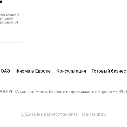
й
владеющая 3
ибыльным
доходом 54
 ОАЭ
Фирма в Европе
Консультация
Готовый бизнес
ВРОГРУППА консалт — внж, бизнес и недвижимость в Европе +7(495)