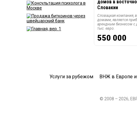
домов в восточно
Словакии
Словацкая компания, 
домами, является пр
арендным бизнесом с 
тыс. евро.
550 000
Услуги за рубежом
ВНЖ в Европе и
© 2008 – 2026, Е