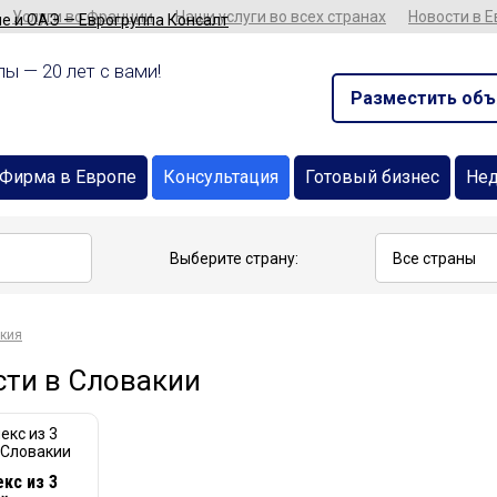
Услуги во Франции
Наши услуги во всех странах
Новости в 
ы — 20 лет с вами!
Разместить объ
Фирма в Европе
Консультация
Готовый бизнес
Не
Выберите страну:
кия
ти в Словакии
кс из 3