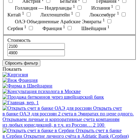
Австрия
Бельгия
Германия
1
1
Голландия — Нидерланды
Испания
1
1
1
Китай
Лихтенштейн
Люксембург
1
ОАЭ Объединенные Арабские Эмираты
1
1
1
Сербия
Франция
Швейцария
Стоимость
Сброcить фильтр
Показать
Открыть счет
в банке ОАЭ для россиян
2 счета в Эмиратах по цене одного.
Открываем личные и корпоративные счета компаниям
из любых юрисдикций, в т.ч. из России…
2 100
Открыть счет в банке
в Сербии
Открытие личного счёта в Adriatic Bank (Сербия)