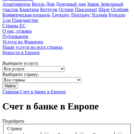
Апартаменты
Вилла
Дом
Доходный дом
Замок
Земельный
участок
Квартира
Коттедж
Остров
Пансионат
Шале
Особняк
Коммерческая площадь
Таунхаус
Пентхаус
Усадьба
Бунгало
2-ое Гражданство
Страны ЕС
О нас, отзывы
Публикации
Услуги во Франции
Наши услуги во всех странах
Новости в Европе
Выберите услугу:
Выберите страну:
Найти
Главная
Cчет в банке в Европе
Счет в банке в Европе
Подобрать
Страна
1
1
1