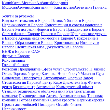
Кипр
Китай
Мексика
Албания
Молдавия
Молдова
Армения
Киргизия — Киргизстан
Аргентина
Таиланд
Услуги за рубежом
Вид на жительство в Европе
Готовый бизнес в Европе
Недвижимость в Европе
Консультации и советы юристов в
Европе
Регистрация фирмы в Европе
Гражданство в Европе
Счет в банке в Европе
Налоги в Европе
Юридические услуги
в Европе
Аренда недвижимости в Европе
Страхование в
Европе
Образование в Европе
Криптовалюта
Нотариус в
Европе
Шенгенская виза
Документы из Европы
ВНЖ в Европе и ОАЭ
Фирма в Европе
Консультация
Готовый бизнес
Ресторан
Предприятие
Сфера услуг
Строительство
IT бизнес
Отель
Торговый центр
Клиника
Ночной клуб
Магазин
Суда
Виноделие
Типография
Автозаправка
Фабрика
Завод
Стоматология
Игровой центр
Кафе
Дискотека
Бар
Фитнес-
центр
Бизнес-центр
Автомойка
Коммерческий объект
Станция технического обслуживания
Развлекательный
комплекс
Грузоперевозки
Аптека
Автомастерская
Торговая
компания
Готовая компания
Салон красоты
Парикмахерская
Прокат автомобилей
Пиццерия
Онлайн бизнес
Недвижимость