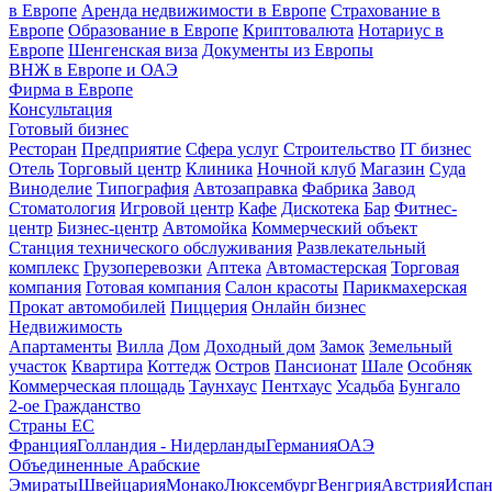
в Европе
Аренда недвижимости в Европе
Страхование в
Европе
Образование в Европе
Криптовалюта
Нотариус в
Европе
Шенгенская виза
Документы из Европы
ВНЖ в Европе и ОАЭ
Фирма в Европе
Консультация
Готовый бизнес
Ресторан
Предприятие
Сфера услуг
Строительство
IT бизнес
Отель
Торговый центр
Клиника
Ночной клуб
Магазин
Суда
Виноделие
Типография
Автозаправка
Фабрика
Завод
Стоматология
Игровой центр
Кафе
Дискотека
Бар
Фитнес-
центр
Бизнес-центр
Автомойка
Коммерческий объект
Станция технического обслуживания
Развлекательный
комплекс
Грузоперевозки
Аптека
Автомастерская
Торговая
компания
Готовая компания
Салон красоты
Парикмахерская
Прокат автомобилей
Пиццерия
Онлайн бизнес
Недвижимость
Апартаменты
Вилла
Дом
Доходный дом
Замок
Земельный
участок
Квартира
Коттедж
Остров
Пансионат
Шале
Особняк
Коммерческая площадь
Таунхаус
Пентхаус
Усадьба
Бунгало
2-ое Гражданство
Страны ЕС
Франция
Голландия - Нидерланды
Германия
ОАЭ
Объединенные Арабские
Эмираты
Швейцария
Монако
Люксембург
Венгрия
Австрия
Испан