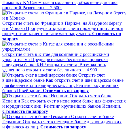
Помощь с KYC/комплаенсом: анкеты, объяснения, логика
операций Разрешены…
2 500
Открытие счета во Франции: в Париже, на Лазурном берегу
и в Монако
Процедура открытия счета проходит при личном
присутствии клиента и занимает пару часов.
Стоимость по
запросу
Открытие счета в Китае для компании с российскими
учредителями
Предварительная бесплатная проверка
в ведущем банке КНР открытия счета, Возможность
удаленного открытия счета без личного…
4 900
Открыть счет
в швейцарском банке
Как открыть счет в швейцарском банке
для физических и юридических лиц. Рейтинг крупнейших
банков Швейцарии.
Стоимость по запросу
Открыть счет в банке
Испании
Как открыть счет в испанском банке для физических
и юридических лиц. Рейтинг крупнейших банков Испании.
Стоимость по запросу
Открыть счет в банке
Германии
Открыть счет в немецком банке для юридических
и физических лиц.
Стоимость по запросу