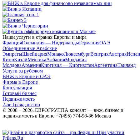
Наши услуги в странах Европы и мира
Франция
Голландия — Нидерланды
Германия
ОАЭ
Объединенные Арабские
Эмираты
Швейцария
Монако
Люксембург
Венгрия
Австрия
Испан
Кипр
Китай
Мексика
Албания
Молдавия
Молдова
Армения
Киргизия — Киргизстан
Аргентина
Таиланд
Услуги за рубежом
ВНЖ в Европе и ОАЭ
Фирма в Европе
Консультация
Готовый бизнес
Недвижимость
2-ое Гражданство
© 2008 – 2026, ЕВРОГРУППА консалт — внж, бизнес и
недвижимость в Европе +7(495) 774-98-86 Москва
При участии
Frilans.Ru