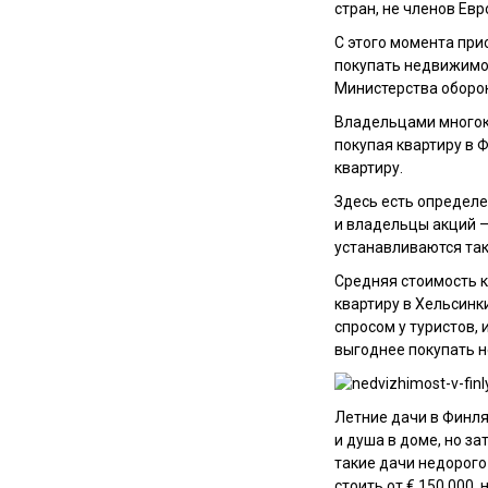
стран, не членов Ев
С этого момента при
покупать недвижимос
Министерства оборо
Владельцами многок
покупая квартиру в 
квартиру.
Здесь есть определе
и владельцы акций –
устанавливаются та
Средняя стоимость к
квартиру в Хельсинк
спросом у туристов,
выгоднее покупать н
Летние дачи в Финля
и душа в доме, но за
такие дачи недорого 
стоить от € 150 000,