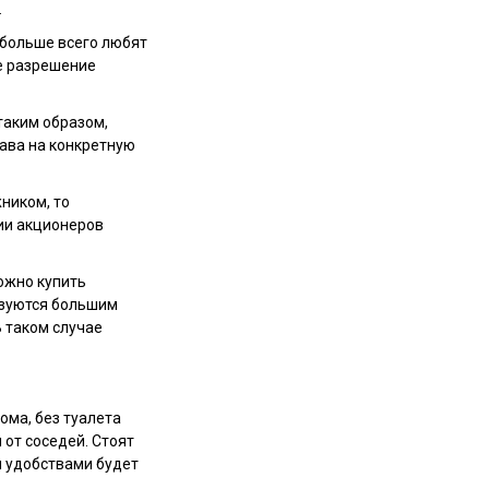
.
 больше всего любят
е разрешение
таким образом,
рава на конкретную
ником, то
нии акционеров
ожно купить
льзуются большим
В таком случае
ома, без туалета
 от соседей. Стоят
ми удобствами будет