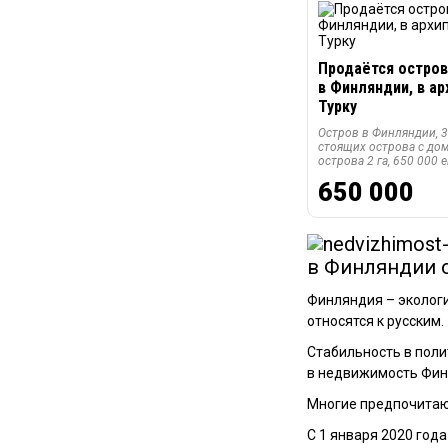
Продаётся остров
в Финляндии, в а
Турку
Остров в Финляндии, 
стоящих острова с до
острова 2 га, 650 000 
650 000
в Финляндии о
Финляндия – эколог
относятся к русским.
Стабильность в поли
в недвижимость Фин
Многие предпочитаю
С 1 января 2020 год