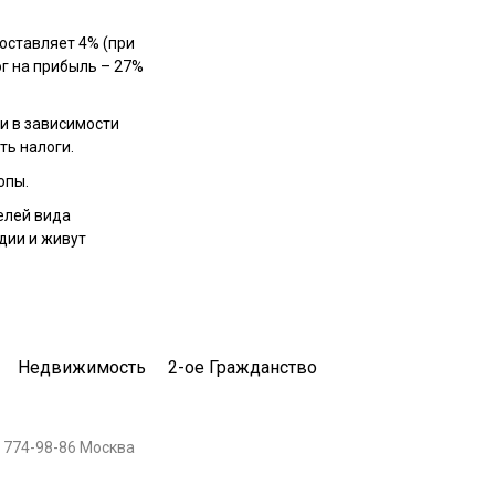
оставляет 4% (при
г на прибыль – 27%
и в зависимости
ть налоги.
опы.
елей вида
дии и живут
Недвижимость
2-ое Гражданство
 774-98-86 Москва