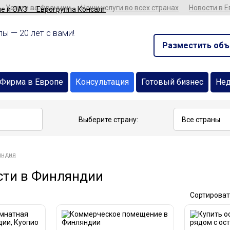
Услуги во Франции
Наши услуги во всех странах
Новости в 
ы — 20 лет с вами!
Разместить объ
Фирма в Европе
Консультация
Готовый бизнес
Не
Выберите страну:
яндия
ти в Финляндии
Сортироват