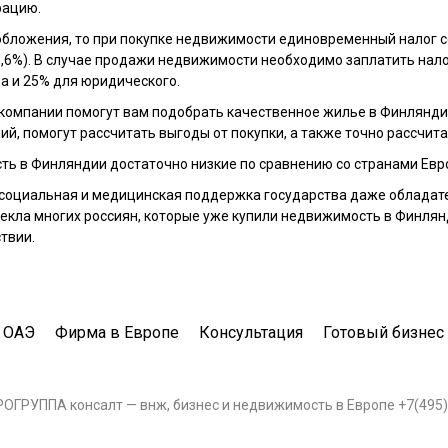
рацию.
обложения, то при покупке недвижимости единовременный налог с
1,6%). В случае продажи недвижимости необходимо заплатить нало
а и 25% для юридического.
компании помогут вам подобрать качественное жилье в Финлянди
ий, помогут рассчитать выгоды от покупки, а также точно рассчита
ь в Финляндии достаточно низкие по сравнению со странами Евр
 социальная и медицинская поддержка государства даже обладат
екла многих россиян, которые уже купили недвижимость в Финлян
твии.
 ОАЭ
Фирма в Европе
Консультация
Готовый бизнес
ВРОГРУППА консалт — внж, бизнес и недвижимость в Европе +7(495)