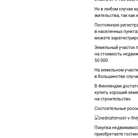
Но в любом случае ю
жительства, так как
Постоянную регистр
в населенных пункта
можете зарегистриро
Земельный участок п
на стоимость недвиж
50 000.
На земельном участк
в большинстве случа
В Финляндии достато
купить хороший земе
на строительство.
Состоятельные росс
Покупка недвижимост
приобретаете гостин