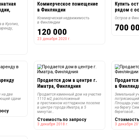
мнатная
Коммерческое помещение
Купить ост
ндии,
в Финляндии
рядом с ос
Коммерческая недвижимость
Остров в Фин
в Финляндии
а в Куопио,
700 0
аренду,
120 000
23 декабря 2020 г.
аренду
Продается дом в центре г.
Продается
Иматра, Финлядния
в Финлянд
 на две
Продается каменный дом на участке
Земельный уч
ующей сдачи
1110 м2, расположеный
потрясающий 
в престижном коттеджном поселке
Площадь учас
в центре города Иматра, в 5
на берегу Си
росу
минутах…
береговой…
Стоимость по запросу
Стоимость
3 декабря 2018 г.
3 декабря 201