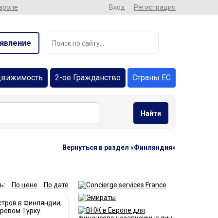
Европе
Вход
Регистрация
явление
движимость
2-ое Гражданство
Страны ЕС
Найти
Вернуться в раздел «Финляндия»
ь:
По цене
По дате