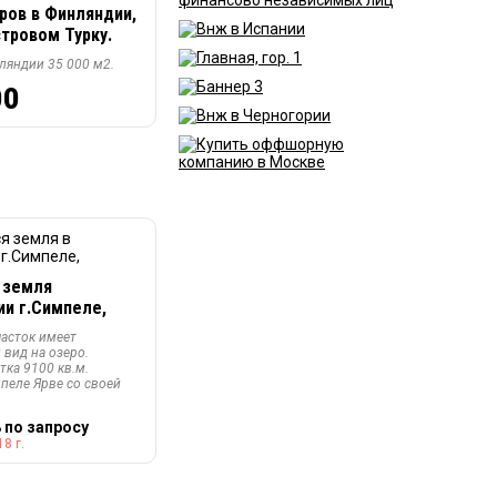
ров в Финляндии,
тровом Турку.
ляндии 35 000 м2.
00
 земля
ии г.Симпеле,
асток имеет
вид на озеро.
тка 9100 кв.м.
мпеле Ярве со своей
 по запросу
8 г.