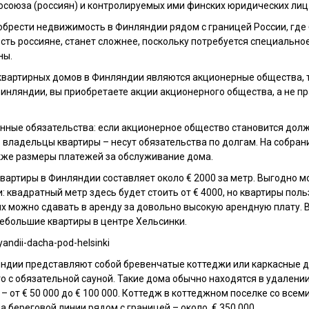
росоюза (россиян) и контролируемых ими финских юридических лиц
обрести недвижимость в Финляндии рядом с границей России, где
ть россияне, станет сложнее, поскольку потребуется специально
ны.
вартирных домов в Финляндии являются акционерные общества, 
Финляндии, вы приобретаете акции акционерного общества, а не п
нные обязательства: если акционерное общество становится долж
 владельцы квартиры – несут обязательства по долгам. На собра
кже размеры платежей за обслуживание дома.
вартиры в Финляндии составляет около € 2000 за метр. Выгодно м
и: квадратный метр здесь будет стоить от € 4000, но квартиры по
 их можно сдавать в аренду за довольно высокую арендную плату. 
ебольшие квартиры в центре Хельсинки.
ндии представляют собой бревенчатые коттеджи или каркасные д
то с обязательной сауной. Такие дома обычно находятся в удалении
– от € 50 000 до € 100 000. Коттедж в коттеджном поселке со все
 на береговой линии рядом с границей – около € 350 000.