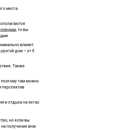
ого места
асполагаются
инляндии
, то вы
ндии.
минимально влияет
орогой дом – от €
ствие. Также
, поэтому там можно
и перспектив
я и отдыха на яхтах.
тво, но если вы
 на получение внж