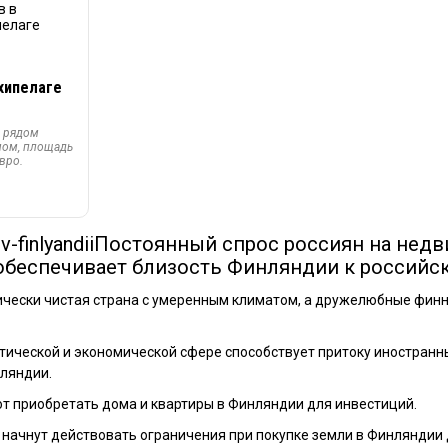
рхипелаге
3 рядом
мом, площадь
евро.
Постоянный спрос россиян на нед
беспечивает близость Финляндии к российск
ически чистая страна с умеренным климатом, а дружелюбные фин
тической и экономической сфере способствует притоку иностранн
ляндии.
т приобретать дома и квартиры в Финляндии для инвестиций.
а начнут действовать ограничения при покупке земли в Финляндии