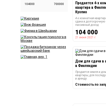
Продается 4-х ко
квартира в Финля
Куопио
4-х комнатная квартир
сдана в долгосрочную 
пассивный доход.
104 000
21 июня 2021 г.
Дом для сдачи в 
в Финляндии
Продается земля и дом
квартиры, для послед
в аренду.
Стоимость по зап