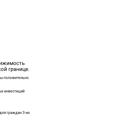
вижимость
ой границе.
ны положительно
ых инвестиций
 для граждан 3-их