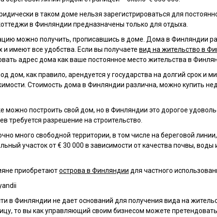
ридически в таком доме нельзя зарегистрироваться для постоянн
 коттеджи в Финляндии предназначены только для отдыха.
ацию можно получить, прописавшись в доме. Дома в Финляндии р
х и имеют все удобства. Если вы получаете
вид на жительство в Ф
вать адрес дома как ваше постоянное место жительства в Финля
од дом, как правило, арендуется у государства на долгий срок и 
имости. Стоимость дома в Финляндии различна, можно купить нед
е можно построить свой дом, но в Финляндии это дорогое удоволь
ев требуется разрешение на строительство.
чно много свободной территории, в том числе на береговой линии
льный участок от € 30 000 в зависимости от качества почвы, воды 
ияне приобретают
острова в Финляндии
для частного использовани
и в Финляндии не дает оснований для получения вида на жительс
ицу, то вы как управляющий своим бизнесом можете претендовать