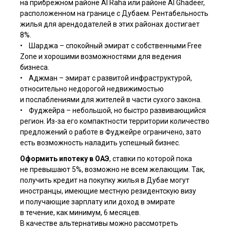
на прибрежном районе Al Raha или районе Al Ghadeer,
расположенном на границе с Дубаем. Рентабельность
жилья для арендодателей в этих районах достигает
8%.
• Шарджа – спокойный эмират с собственными Free
Zone и хорошими возможностями для ведения
бизнеса.
• Аджман – эмират с развитой инфраструктурой,
относительно недорогой недвижимостью
и послаблениями для жителей в части сухого закона.
• Фуджейра – небольшой, но быстро развивающийся
регион. Из-за его компактности территории количество
предложений о работе в Фуджейре ограничено, зато
есть возможность наладить успешный бизнес.
Оформить ипотеку в ОАЭ
, ставки по которой пока
не превышают 5%, возможно не всем желающим. Так,
получить кредит на покупку жилья в Дубае могут
иностранцы, имеющие местную резидентскую визу
и получающие зарплату или доход в эмирате
в течение, как минимум, 6 месяцев.
В качестве альтернативы можно рассмотреть