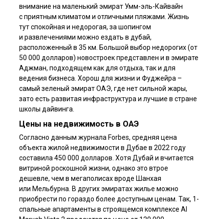
внимание на маленький эмират Умм-эль-Кайвайн
с приятным климатом и отличными пляжами. Жизнь
тут спокойная и недорогая, за шопингом
и развлечениями можно ездать в дубай,
расположенный в 35 км. Большой выбор недорогих (от
50 000 долларов) новостроек представлен и в эмирате
Аджман, подходящем как для отдыха, так и для
ведения бизнеса. Хорош для жизни и Фуджейра –
самый зеленый эмират ОАЭ, где нет сильной жары,
зато есть развитая инфраструктура и лучшие в стране
школы дайвинга.
Цены на недвижимость в ОАЭ
Согласно данным журнала Forbes, средняя цена
объекта жилой недвижимости в Дубае в 2022 году
составила 450 000 долларов. Хотя Дубай и вчитается
витриной роскошной жизни, однако это втрое
дешевле, чем в мегаполисах вроде Шанхая
или Мельбурна. В других эмиратах жилье можно
приобрести по гораздо более доступным ценам. Так, 1-
спальные апартаменты в строящемся комплексе Al