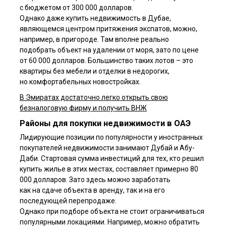
с бюджетом от 300 000 долларов.
Однако даже купить недвижимость в Дубае,
являющемся центром притяжения экспатов, можно,
например, в пригороде. Там вполне реально
подобрать объект на удалении от моря, зато по цене
от 60 000 долларов. Большинство таких лотов – это
квартиры без мебели и отделки в недорогих,
но комфортабельных новостройках.
В Эмиратах достаточно легко открыть свою
Я ознакомлен(а) с
пользовательским соглашением
, а также
безналоговую фирму и получить ВНЖ
даю согласие на обработку персональных данных третьими
лицами.
Районы для покупки недвижимости в ОАЭ
Отправить
Лидирующие позиции по популярности у иностранных
покупателей недвижимости занимают Дубай и Абу-
Даби. Стартовая сумма инвестиций для тех, кто решил
купить жилье в этих местах, составляет примерно 80
000 долларов. Зато здесь можно заработать
как на сдаче объекта в аренду, так и на его
последующей перепродаже.
Однако при подборе объекта не стоит ограничиваться
популярными локациями. Например, можно обратить