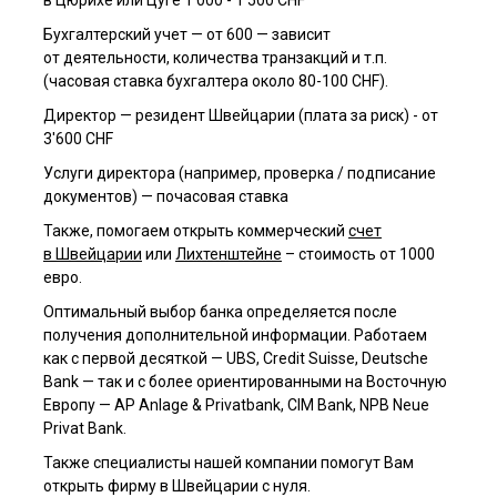
в Цюрихе или Цуге 1'000 - 1'500 CHF
Бухгалтерский учет — от 600 — зависит
от деятельности, количества транзакций и т.п.
(часовая ставка бухгалтера около 80-100 CHF).
Директор — резидент Швейцарии (плата за риск) - от
3'600 CHF
Услуги директора (например, проверка / подписание
документов) — почасовая ставка
Также, помогаем открыть коммерческий
счет
в Швейцарии
или
Лихтенштейне
– стоимость от 1000
евро.
Оптимальный выбор банка определяется после
получения дополнительной информации. Работаем
как с первой десяткой — UBS, Credit Suisse, Deutsche
Bank — так и с более ориентированными на Восточную
Европу — AP Anlage & Privatbank, CIM Bank, NPB Neue
Privat Bank.
Также специалисты нашей компании помогут Вам
открыть фирму в Швейцарии с нуля.