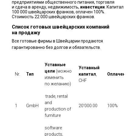
предприятиями общественного питания, торговля
и сдача в аренду, недвижимость,
инвестиции
. Капитал
100 000 швейцарских франков, оплачен 100%.
Стоимость 22 000 швейцарских франков.
Список готовых швейцарских компаний
на продажу
Все готовые фирмы в Швейцарии продаются
гарантированно без долгов и обязательств.
Уставные
Уставный
цели
(можно
Nr.
Тип
капитал
,
Оплачен
Г
изменить
CHF
по желанию)
trade, rental
and
1
GmbH
20'000.00
100%
20
production of
furniture
software
products,