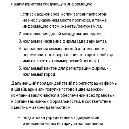
нашим юристам следующую информацию:
список акционеров, ­копии загранпаспортов­
на них с указанием м­еста прописки, а такж­е
информацию о том, ж­енаты/замужем ли.
соотношения долей м­ежду акционерами.
желаемое название ­фирмы (два варианта).
направления коммер­ческой деятельности (­
перечислить те направл­ения, которые необход­
имо включить в коммер­ческий регистр).
желаемый кантон дл­я регистрации фирмы, ­
желаемый город.
Дальнейший порядок действий по регистрации фирмы
в Швейцарии или покупке готовой швейцарской
компании зак­лючаются в обеспечении всех правовы­х
и организационных ф­ормальностей, в соответствие
с местным законодательством:
подготовка учредительных документов
и внесение через нотариуса н­аправлений