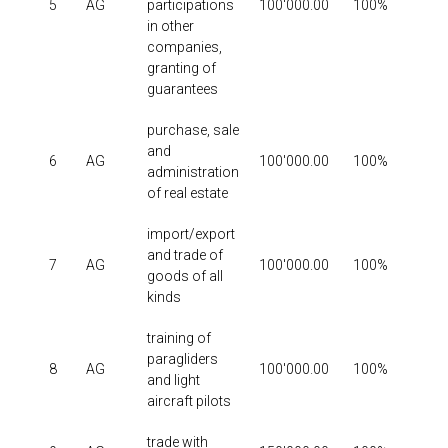
5
AG
participations
100'000.00
100%
19
in other
companies,
granting of
guarantees
purchase, sale
and
6
AG
100'000.00
100%
19
administration
of real estate
import/export
and trade of
7
AG
100'000.00
100%
19
goods of all
kinds
training of
paragliders
8
AG
100'000.00
100%
19
and light
aircraft pilots
trade with