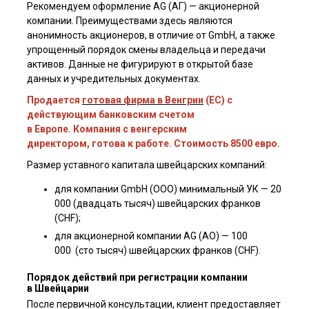
Рекомендуем оформление AG (АГ) — акционерной
компании. Преимуществами здесь являются
анонимность акционеров, в отличие от GmbH, а также
упрощенный порядок смены владельца и передачи
активов. Данные не фигурируют в открытой базе
данных и учредительных документах.
Продается
готовая фирма в Венгрии
(ЕС)
с
действующим банковским счетом
Я ознакомлен(а) с
пользовательским соглашением
, а также даю
согласие на обработку персональных данных третьими лицами.
в Европе
.
Компания с венгерским
директором, готова к работе. Стоимость 8500 евро.
Отправить
Размер уставного капитала швейцарских компаний:
для компании GmbH (ООО) минимальный УК — 20
000 (двадцать тысяч) швейцарских франков
(CHF);
для акционерной компании AG (АО) — 100
000 (сто тысяч) швейцарских франков (CHF).
Порядок действий при регистрации компании
в Швей­царии
После первичной консультации, клиент предоставляет