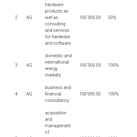
hardware
products as
2
AG
well as
100`000.00
50%
19
consulting
and services
for hardware
and software
domestic and
international
3
AG
100`000.00
100%
20
energy
markets
business and
4
AG
financial
100'000.00
100%
20
consultancy
acquisition
and
management
of