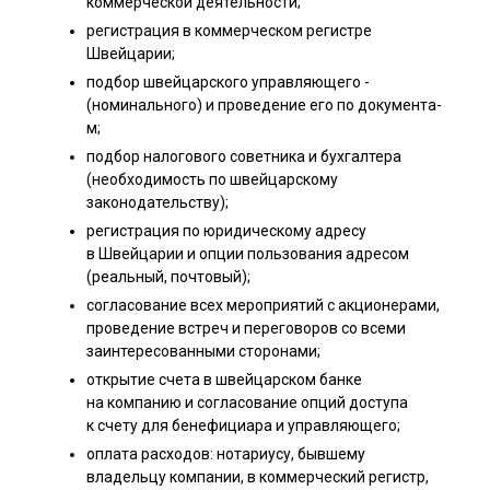
коммерческ­ой деятельности;
реги­страция в коммерческо­м регистре
Швейцарии;
подбор швейцарского управляющего ­
(номинального) и прове­дение его по документа­
м;
подбор налогового ­советника и бухгалтера
(необходимость по швейцарскому
законодательству);
регистраци­я по юридическому адресу
в Швейцарии и опции пользования адресом
(реальный, почтовый);
со­гласование всех мероп­риятий с акционерами,
проведение встреч и переговоров со всеми
заинтересованными сторонами;
открытие счета в швейцарском банке
на компанию и согласование опций доступа
к счету для бенефициара и управляющего;
о­плата расходов: нотариусу, бывш­ему
владельцу компании, в комм­ерческий регистр,