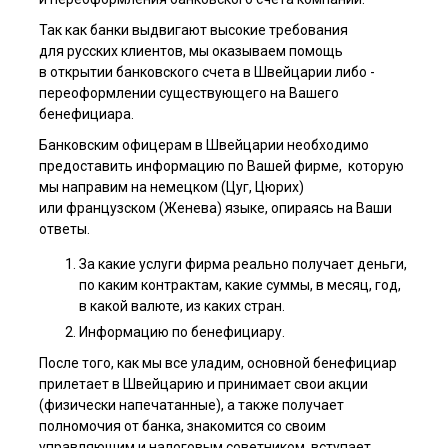
Так как банки выдвигают высокие требования
для русских клиентов, мы оказываем помощь
в открытии ба­нковского счета в Швейцарии либо ­
переоформлении сущест­вующего на Вашего
бенефициара.
Банковским офицерам в Швейцарии необходимо
предоставить информацию по Вашей фирме, которую
мы направим на немецком (Цуг, Цюрих)
или французском (Женева) языке, опираясь на Ваши
ответы.
За какие услуги фирма реально получает деньги,
по каким контрактам, какие суммы, в месяц, год,
в какой валюте, из каких стран.
Информацию по бенефициару.
После того, как мы все уладим, основной бенефициар
прилетает в Швейцарию и принимает свои акции
(физически напечатанные), а также получает
полномочия от банка, знакомится со своим
управляющим и налоговым советником, вступает