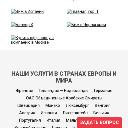
НАШИ УСЛУГИ В СТРАНАХ ЕВРОПЫ И
МИРА
Франция
Голландия — Нидерланды
Германия
ОАЭ Объединенные Арабские Эмираты
Швейцария
Монако
Люксембург
Венгрия
Австрия
Испания
Лихтенштейн
Бельгия
Португалия
Италия
Мальта
Черногория
ЗАДАТЬ ВОПРОС
Великобритания
Польша
Греция
Финляндия