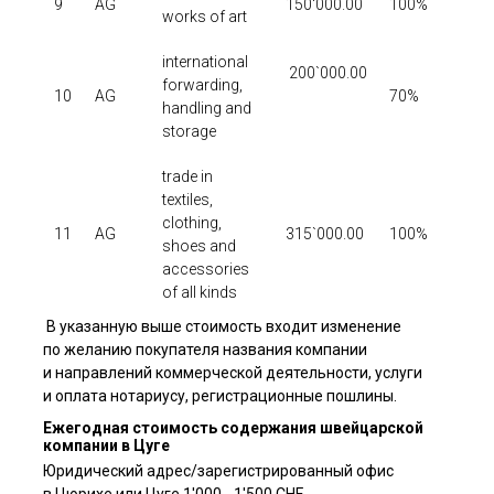
9
AG
150'000.00
100%
19
works of art
international
200`000.00
forwarding,
10
AG
70%
19
handling and
storage
trade in
textiles,
clothing,
11
AG
315`000.00
100%
20
shoes and
accessories
of all kinds
В указанную выше стоимость входит изменение
по желанию покупателя названия компании
и направлений коммерческой деятельности, услуги
и оплата нотариусу, регистрационные пошлины.
Ежегодная стоимость содержания швейцарской
компании в Цуге
Юридический адрес/зарегистрированный офис