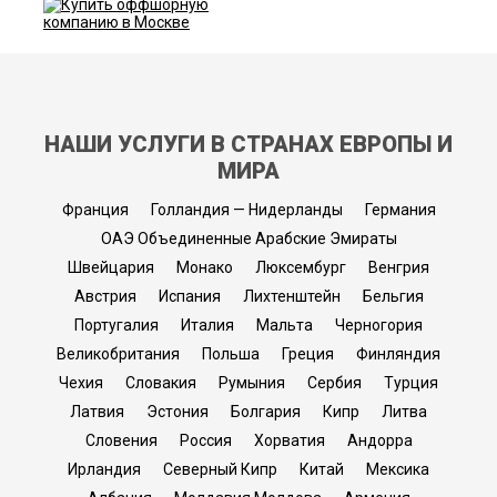
НАШИ УСЛУГИ В СТРАНАХ ЕВРОПЫ И
МИРА
Франция
Голландия — Нидерланды
Германия
ОАЭ Объединенные Арабские Эмираты
Швейцария
Монако
Люксембург
Венгрия
Австрия
Испания
Лихтенштейн
Бельгия
Португалия
Италия
Мальта
Черногория
Великобритания
Польша
Греция
Финляндия
Чехия
Словакия
Румыния
Сербия
Турция
Латвия
Эстония
Болгария
Кипр
Литва
Словения
Россия
Хорватия
Андорра
Ирландия
Северный Кипр
Китай
Мексика