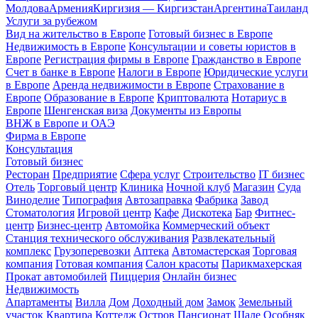
Молдова
Армения
Киргизия — Киргизстан
Аргентина
Таиланд
Услуги за рубежом
Вид на жительство в Европе
Готовый бизнес в Европе
Недвижимость в Европе
Консультации и советы юристов в
Европе
Регистрация фирмы в Европе
Гражданство в Европе
Счет в банке в Европе
Налоги в Европе
Юридические услуги
в Европе
Аренда недвижимости в Европе
Страхование в
Европе
Образование в Европе
Криптовалюта
Нотариус в
Европе
Шенгенская виза
Документы из Европы
ВНЖ в Европе и ОАЭ
Фирма в Европе
Консультация
Готовый бизнес
Ресторан
Предприятие
Сфера услуг
Строительство
IT бизнес
Отель
Торговый центр
Клиника
Ночной клуб
Магазин
Суда
Виноделие
Типография
Автозаправка
Фабрика
Завод
Стоматология
Игровой центр
Кафе
Дискотека
Бар
Фитнес-
центр
Бизнес-центр
Автомойка
Коммерческий объект
Станция технического обслуживания
Развлекательный
комплекс
Грузоперевозки
Аптека
Автомастерская
Торговая
компания
Готовая компания
Салон красоты
Парикмахерская
Прокат автомобилей
Пиццерия
Онлайн бизнес
Недвижимость
Апартаменты
Вилла
Дом
Доходный дом
Замок
Земельный
участок
Квартира
Коттедж
Остров
Пансионат
Шале
Особняк