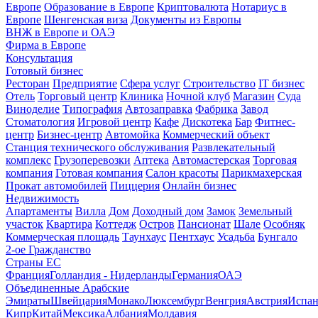
Европе
Образование в Европе
Криптовалюта
Нотариус в
Европе
Шенгенская виза
Документы из Европы
ВНЖ в Европе и ОАЭ
Фирма в Европе
Консультация
Готовый бизнес
Ресторан
Предприятие
Сфера услуг
Строительство
IT бизнес
Отель
Торговый центр
Клиника
Ночной клуб
Магазин
Суда
Виноделие
Типография
Автозаправка
Фабрика
Завод
Стоматология
Игровой центр
Кафе
Дискотека
Бар
Фитнес-
центр
Бизнес-центр
Автомойка
Коммерческий объект
Станция технического обслуживания
Развлекательный
комплекс
Грузоперевозки
Аптека
Автомастерская
Торговая
компания
Готовая компания
Салон красоты
Парикмахерская
Прокат автомобилей
Пиццерия
Онлайн бизнес
Недвижимость
Апартаменты
Вилла
Дом
Доходный дом
Замок
Земельный
участок
Квартира
Коттедж
Остров
Пансионат
Шале
Особняк
Коммерческая площадь
Таунхаус
Пентхаус
Усадьба
Бунгало
2-ое Гражданство
Страны ЕС
Франция
Голландия - Нидерланды
Германия
ОАЭ
Объединенные Арабские
Эмираты
Швейцария
Монако
Люксембург
Венгрия
Австрия
Испан
Кипр
Китай
Мексика
Албания
Молдавия