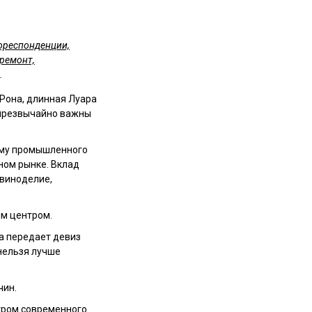
ореспонденции,
 ремонт,
.
Рона, длинная Луара
и чрезвычайно важны
ему промышленного
ном рынке. Вклад
 виноделие,
Отправить
им центром.
та передает девиз
нельзя лучше
чин.
тром современного