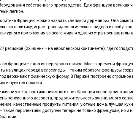
борудования собственного производства. Для француза великая ч
ный легион.
олитике Францию можно назвать «великой державой». Она самос
шнюю политику, играет роль идеологического лидера и особую р
культурного притяжения со всего мира и одна из стран-основатель
27 регионов (22 из них – на европейском континенте), где господ
 во Франции – одна из передовых в мире. Много времени францу
ть на улицах города велосипеды – таким образом, французы сохр
и поддерживают физическую форму. В Париже построено огромное 
к и пунктов проката.
у жизни уже на протяжении многих лет Франция справедливо зани
вень пенсионного возраста, продолжительность жизни, много солне
ение, качественные продукты питания, уютные дома, лучшая кухня
 – такие перспективы доступны теперь не только французам, но и 
Франции.