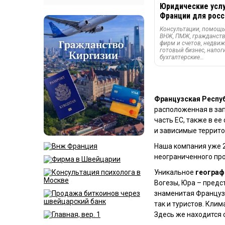
Юридические услу
Франции для росс
Консультации, помощь
ВНЖ, ПМЖ, гражданств
фирм и счетов, недвиж
готовый бизнес, налоги
бухгалтерские…
Французская Респу
расположенная в зап
часть ЕС, также в е
и зависимые террито
Наша компания уже 2
неограниченного про
Уникальное
географ
Вогезы, Юра – предс
знаменитая Французс
так и туристов. Клим
Здесь же находится 