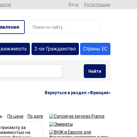
Европе
Вход
Регистрация
явление
движимость
2-ое Гражданство
Страны ЕС
Найти
Вернуться в раздел «Франция»
ь:
По цене
По дате