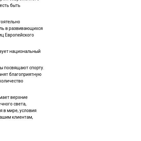
есть быть
тоятельно
оль в развивающихся
ниц Европейского
ствует национальный
зы посвящают спорту.
анят благоприятную
количество
мает верхние
чного света,
 в мире, условия
нашим клиентам,