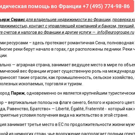
дическая помощь во Франции +7 (495) 774-98-86
ьерж Сервис
для владельцев недвижимости во Франции,
проверка к
движимостью, контакт с управляющей компанией и банком, текущий
е счетов и налогов во Франции и другие услуги —
info@eurogroupe.ru
ми ресурсами – здесь протекают романтичная Сена, полноводная 
Многие реки берут начало в горах, где расположены ледники. Рек
ции.
ально — аграрная страна, занимает ведущее место в мире по объ
омический вес Франции играет существенную роль на международ
приносят такие отрасли, как промышленность, сельское хозяйство,
полезных ископаемых, торговля и туризм.
ьзовательским соглашением
, а также даю согласие на обработку персональных
город
ами.
Париж
, одновременно он является крупнейшим туристическ
р – вертикальные полосы на флаге синего, белого и красного цве
, Равенство, Братство» — Liberté, Égalité, Fraternité
-
который как 
приятные условия получения вида на жительство в этой стране.
ция занимает третье место в ЕС по продолжительности жизни муж
ной из немногих стран, чье вооружение располагает полным спек