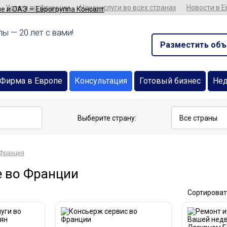
Услуги во Франции
Наши услуги во всех странах
Новости в 
ы — 20 лет с вами!
Разместить объ
Фирма в Европе
Консультация
Готовый бизнес
Не
Выберите страну:
Франция
е во Франции
Сортироват