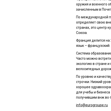
оружия и военного о
зачисленным в Почет
По международной п
определяет свою вне
странах, это центр 
Союза.
Франция делится на 
язык – французский.
Система образования
Часто можно встрети
экологию в стране 
велосипедных дороже
По уровню и качеств
строчки. Низкий уро
хорошее здравоохран
для учебы и бизнеса
получившим внж во 
info@eurogroupe.ru