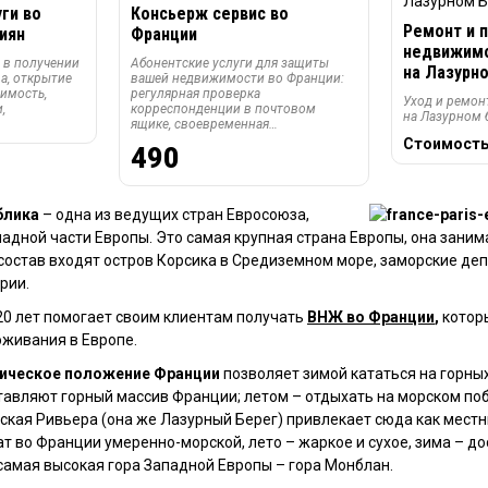
ги во
Консьерж сервис во
Ремонт и 
иян
Франции
недвижим
 в получении
Абонентские услуги для защиты
на Лазурн
а, открытие
вашей недвижимости во Франции:
имость,
регулярная проверка
Уход и ремо
,
корреспонденции в почтовом
на Лазурном 
ящике, своевременная…
Стоимость
490
блика
– одна из ведущих стран Евросоюза,
адной части Европы. Это самая крупная страна Европы, она заним
е состав входят остров Корсика в Средиземном море, заморские д
рии.
0 лет помогает своим клиентам получать
ВНЖ
во Франции
,
котор
живания в Европе.
ическое положение Франции
позволяет зимой кататься на горны
тавляют горный массив Франции; летом – отдыхать на морском по
кая Ривьера (она же Лазурный Берег) привлекает сюда как местн
ат во Франции умеренно-морской, лето – жаркое и сухое, зима – до
самая высокая гора Западной Европы – гора Монблан.