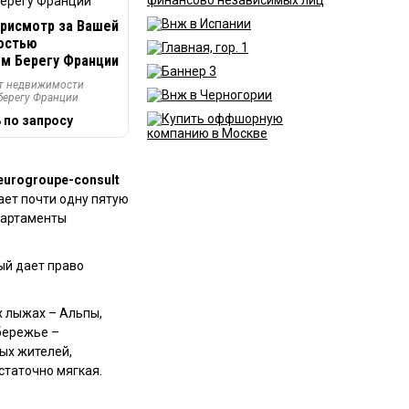
присмотр за Вашей
остью
ом Берегу Франции
нт недвижимости
берегу Франции
 по запросу
ает почти одну пятую
епартаменты
ый дает право
х лыжах – Альпы,
бережье –
ых жителей,
статочно мягкая.