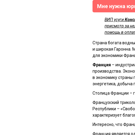
Мне нужна юри
ВИП усуги
Конс
присмотр за не
помощь в оплат
Страна богата водны
и широкая Гаронна. 
для экономики Фран
Франция
– индустри
производства. Экон
в экономику страны 
энергетика, добыча 
Я ознакомлен(а) с
пол
Столица Франции – 
данных третьими лиц
Французский триколо
Республики – «Свобода
характеризует благо
Интересно, что Фран
Франция является од