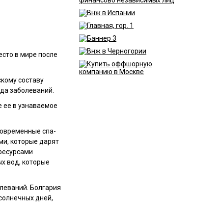
есто в мире после
скому составу
яда заболеваний.
 ее в узнаваемое
современные спа-
ми, которые дарят
ресурсами
х вод, которые
леваний. Болгария
 солнечных дней,