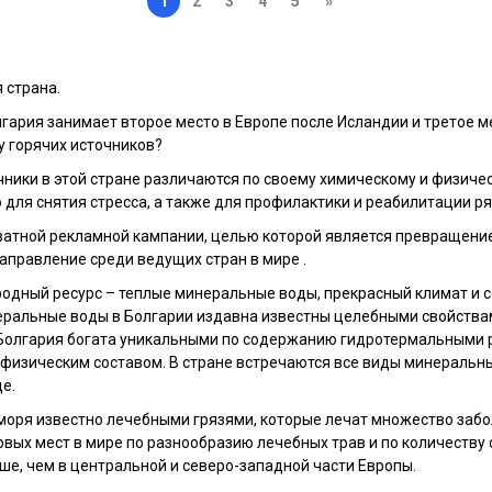
1
2
3
4
5
»
 страна.
олгария занимает второе место в Европе после Исландии и третое м
у горячих источников?
ники в этой стране различаются по своему химическому и физиче
о для снятия стресса, а также для профилактики и реабилитации р
ватной рекламной кампании, целью которой является превращение
аправление среди ведущих стран в мире .
родный ресурс – теплые минеральные воды, прекрасный климат и 
еральные воды в Болгарии издавна известны целебными свойства
. Болгария богата уникальными по содержанию гидротермальными 
физическим составом. В стране встречаются все виды минеральны
е.
моря известно лечебными грязями, которые лечат множество забо
рвых мест в мире по разнообразию лечебных трав и по количеству
ше, чем в центральной и северо-западной части Европы.