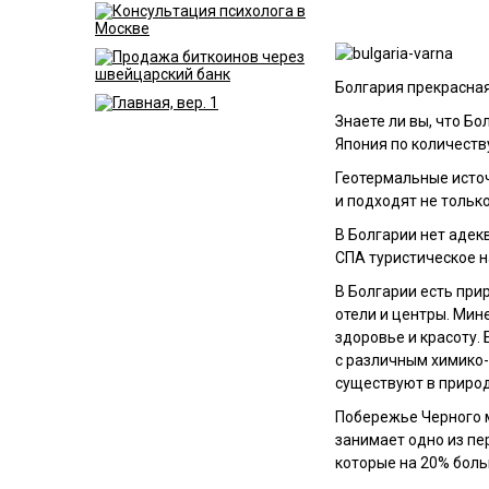
Болгария прекрасная
Знаете ли вы, что Б
Япония по количеств
Геотермальные источ
и подходят не тольк
В Болгарии нет адек
СПА туристическое н
В Болгарии есть при
отели и центры. Мин
здоровье и красоту
с различным химико-
существуют в природ
Побережье Черного 
занимает одно из пе
которые на 20% боль