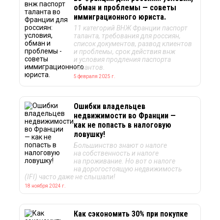
обман и проблемы — советы
иммиграционного юриста.
11 категорий ВНЖ Франции паспорт
таланта, требования для россиян,
список документов, развод клиентов
и проблемы, срок действия внж
и условия продления паспорта
талантов.
5 февраля 2025 г.
Ошибки владельцев
недвижимости во Франции —
как не попасть в налоговую
ловушку!
Большинство знают о налоге
на собственность и налоге
на проживание. Но вот о налоге
на дорогостоящую недвижимость
(IFI) часто даже не слышали!
18 ноября 2024 г.
Как сэкономить 30% при покупке