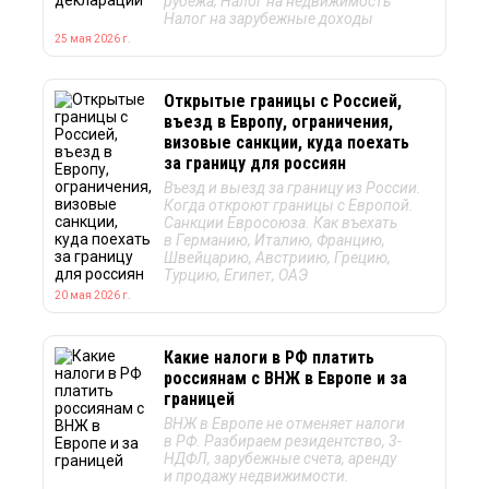
рубежа; Налог на недвижимость
Налог на зарубежные доходы
25 мая 2026 г.
Открытые границы с Россией,
въезд в Европу, ограничения,
визовые санкции, куда поехать
за границу для россиян
Въезд и выезд за границу из России.
Когда откроют границы с Европой.
Санкции Евросоюза. Как въехать
в Германию, Италию, Францию,
Швейцарию, Австриию, Грецию,
Турцию, Египет, ОАЭ
20 мая 2026 г.
Какие налоги в РФ платить
россиянам с ВНЖ в Европе и за
границей
ВНЖ в Европе не отменяет налоги
в РФ. Разбираем резидентство, 3-
НДФЛ, зарубежные счета, аренду
и продажу недвижимости.