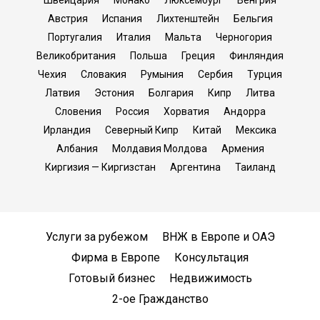
Швейцария
Монако
Люксембург
Венгрия
Австрия
Испания
Лихтенштейн
Бельгия
Португалия
Италия
Мальта
Черногория
Великобритания
Польша
Греция
Финляндия
Чехия
Словакия
Румыния
Сербия
Турция
Латвия
Эстония
Болгария
Кипр
Литва
Словения
Россия
Хорватия
Андорра
Ирландия
Северный Кипр
Китай
Мексика
Албания
Молдавия Молдова
Армения
Киргизия — Киргизстан
Аргентина
Таиланд
Услуги за рубежом
ВНЖ в Европе и ОАЭ
Фирма в Европе
Консультация
Готовый бизнес
Недвижимость
2-ое Гражданство