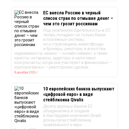
Отправить
ЕС внесла Россию в черный
список стран по отмывке денег –
чем это грозит россиянам
Под «усиленную бдительность» в ЕС
теперь попадают не только банки
и платёжные системы,
но и страховщики, инвестфонды
и брокеры, риелторы и агентства
недвижимости, казино — онлайн-гейминг, а также
юристы, нотариусы, аудиторы и налоговые
консультанты, когда они участвуют в финансовых —
корпоративных — риелторских сделках.
8 декабря 2025 г.
10 европейских банков выпускают
«цифровой евро» в виде
стейблкоина Qivalis
Десять крупных банков ЕС
объединились и создали
в Амстердаме компанию Qivalis
для выпуска стейблкоина,
привязанного к евро.