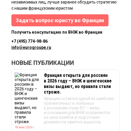
независимых лиц, лучше заранее обсудить стратегию
с нашим французским юристом.
Задать вопрос юристу во Франции
Получить консультацию по ВНЖ во Франции
+7 (495) 774-98-86
info@eurogroupe.ru
НОВЫЕ ПУБЛИКАЦИИ
Франция открыта для россиян
в 2026 году – ВНЖ и шенгенские
визы выдают, но правила стали
строже.
Франция остаётся одной из наиболее
прагматичных и лояльных
к россиянам стран ЕС — визы
и основания для ВНЖ сохраняются,
но цена ошибок в подготовке
Я ознакомлен(а) с
пользовательским соглашением
, а также даю
документов заметно выросла.
согласие на обработку персональных данных третьими лицами.
18 мая 2026 г.