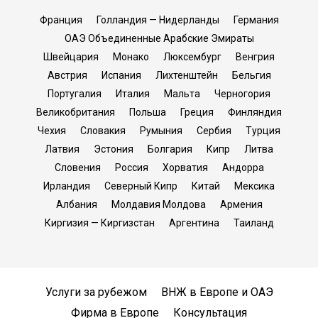
Франция
Голландия — Нидерланды
Германия
ОАЭ Объединенные Арабские Эмираты
Швейцария
Монако
Люксембург
Венгрия
Австрия
Испания
Лихтенштейн
Бельгия
Португалия
Италия
Мальта
Черногория
Великобритания
Польша
Греция
Финляндия
Чехия
Словакия
Румыния
Сербия
Турция
Латвия
Эстония
Болгария
Кипр
Литва
Словения
Россия
Хорватия
Андорра
Ирландия
Северный Кипр
Китай
Мексика
Албания
Молдавия Молдова
Армения
Киргизия — Киргизстан
Аргентина
Таиланд
Услуги за рубежом
ВНЖ в Европе и ОАЭ
Фирма в Европе
Консультация