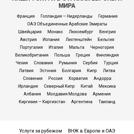
МИРА
Франция
Голландия — Нидерланды
Германия
ОАЭ Объединенные Арабские Эмираты
Швейцария
Монако
Люксембург
Венгрия
Австрия
Испания
Лихтенштейн
Бельгия
Португалия
Италия
Мальта
Черногория
Великобритания
Польша
Греция
Финляндия
Чехия
Словакия
Румыния
Сербия
Турция
Латвия
Эстония
Болгария
Кипр
Литва
Словения
Россия
Хорватия
Андорра
Ирландия
Северный Кипр
Китай
Мексика
Албания
Молдавия Молдова
Армения
Киргизия — Киргизстан
Аргентина
Таиланд
Услуги за рубежом
ВНЖ в Европе и ОАЭ