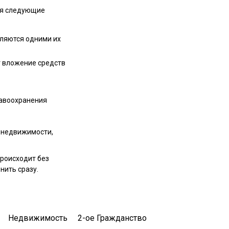
ся следующие
вляются одними их
т вложение средств
равоохранения
у недвижимости,
роисходит без
нить сразу.
Недвижимость
2-ое Гражданство