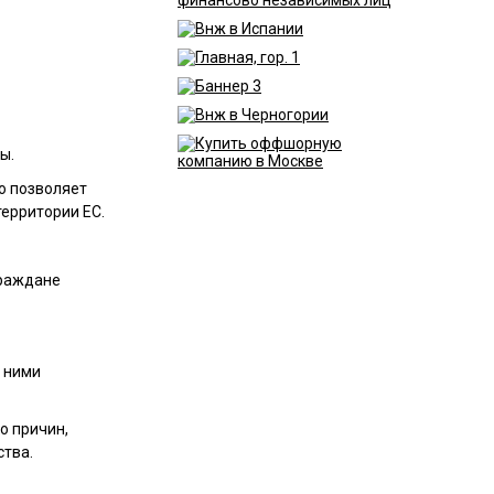
пы.
о позволяет
территории ЕС.
 граждане
с ними
о причин,
ства.