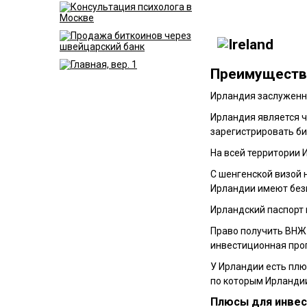
Преимущест
Ирландия
заслуженн
Ирландия является ч
зарегистрировать би
На всей территории 
С шенгенской визой 
Ирландии имеют безв
Ирландский паспорт 
Право получить ВНЖ 
инвестиционная прог
У Ирландии есть плю
по которым Ирландии
Плюсы для инвес