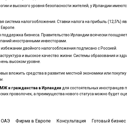
огии и высокого уровня безопасности жителей, у Ирландии имеют
ая система налогообложения. Ставки налога на прибыль (12,5%) я
 Европе.
 поддержка бизнеса. Правительство Ирландии всячески поощряе
мпаний иностранными инвесторами.
 избежании двойного налогообложения подписано с Россией.
аструктура и высокое качество жизни. Системы образования и зд
очень высоком уровне.
овых вложить средства в развитие местной экономики или покупк
ы.
МЖ и гражданства в Ирландии
для состоятельных иностранцев п
ких проволочек, а преимущества нового статуса можно будет оце
 ОАЭ
Фирма в Европе
Консультация
Готовый бизнес