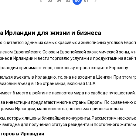
«
63
64
65
66
67
»
ва
Ирландии
для жизни и бизнеса
о считается одним из самых красивых и живописных уголков Евро
леном Европейского Союза и Европейской экономической зоны, чт
знес в Ирландии и вести торговлю услугами и продуктами на всей 
Ирландии принимают евро, поскольку страна входит в Еврозону
нельзя въехать в Ирландию, тк. она не входит в Шенген. При этом
изовый въезд в 186 стран мира, включая США.
имеет 6 место в рейтинге паспортов мира по
свободе путешествий.
за инвестиции предлагают многие страны Европы. По сравнению 
рамма Ирландии, мало известна, но весьма привлекательна.
сы, которых лишены ближайшие конкуренты. Рассмотрим нескольк
 выгодна для получения статуса резидента и постоянного житель
торов в Ирландии